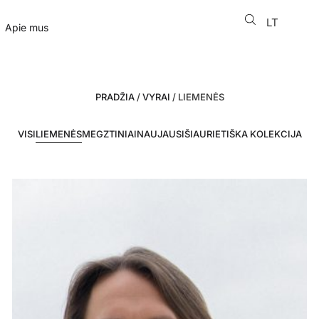
LT
EN
Apie mus
PRADŽIA
/
VYRAI
/ LIEMENĖS
VISI
LIEMENĖS
MEGZTINIAI
NAUJAUSI
ŠIAURIETIŠKA KOLEKCIJA