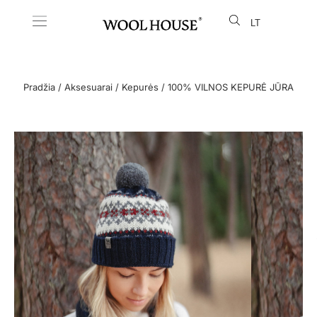
LT
EN
Pradžia
/
Aksesuarai
/
Kepurės
/ 100% VILNOS KEPURĖ JŪRA