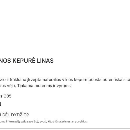
NOS KEPURĖ LINAS
ožio ir kuklumo įkvėpta natūralios vilnos kepurė puošta autentiškais ra
baus vėjo. Tinkama moterims ir vyrams.
as
C05
I
I DĖL DYDŽIO?
ldomą informaciją apie savo ūgį, svorį, kitus išmatavimus ar poreikius.