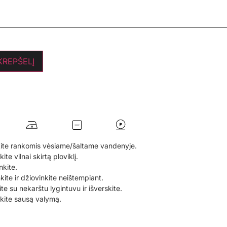
 KREPŠELĮ
ite rankomis vėsiame/šaltame vandenyje.
te vilnai skirtą ploviklį.
nkite.
nkite ir džiovinkite neištempiant.
te su nekarštu lygintuvu ir išverskite.
ite sausą valymą.