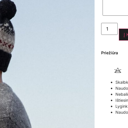
Į
Priežiūra
Skalbk
Naudoki
Nebali
Ištiesi
Lyginki
Naudok