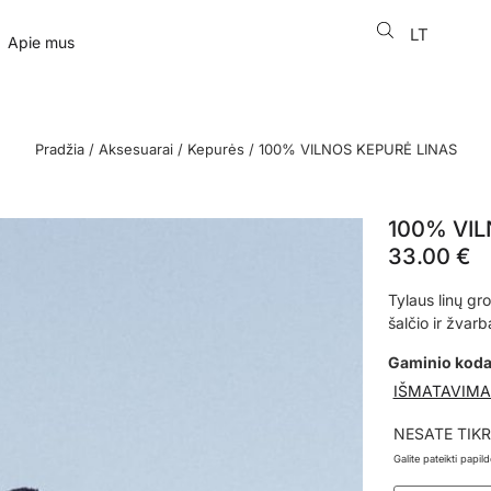
LT
EN
Apie mus
Pradžia
/
Aksesuarai
/
Kepurės
/ 100% VILNOS KEPURĖ LINAS
100% VIL
33.00
€
Tylaus linų gr
šalčio ir žvar
Gaminio kod
IŠMATAVIMA
NESATE TIKR
Galite pateikti papi