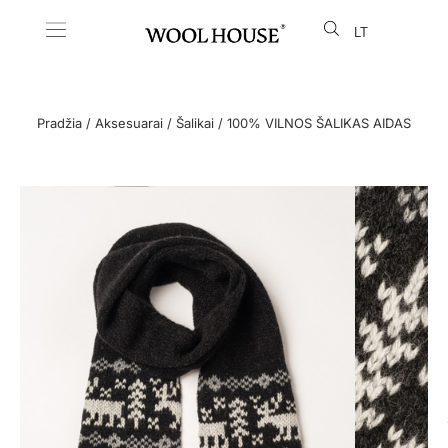
LT
EN
Pradžia
/
Aksesuarai
/
Šalikai
/ 100% VILNOS ŠALIKAS AIDAS