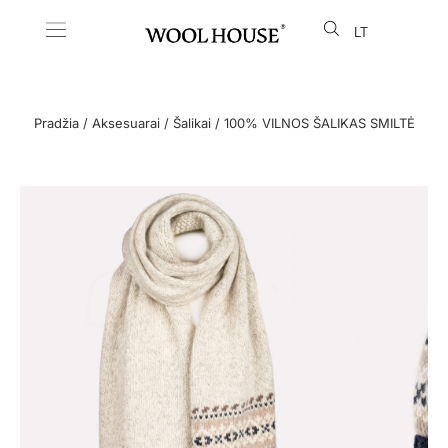
LT
EN
Pradžia
/
Aksesuarai
/
Šalikai
/ 100% VILNOS ŠALIKAS SMILTĖ