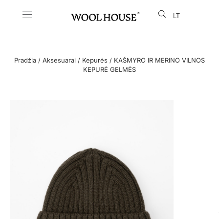
LT
EN
Pradžia
/
Aksesuarai
/
Kepurės
/ KAŠMYRO IR MERINO VILNOS
KEPURĖ GELMĖS