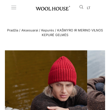
LT
EN
Pradžia
/
Aksesuarai
/
Kepurės
/ KAŠMYRO IR MERINO VILNOS
KEPURĖ GELMĖS