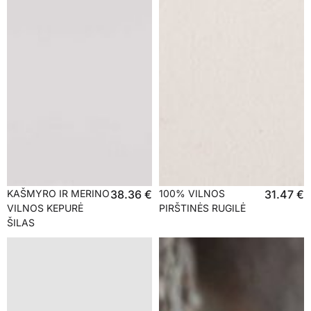
KAŠMYRO IR MERINO
38.36
€
100% VILNOS
31.47
€
VILNOS KEPURĖ
PIRŠTINĖS RUGILĖ
ŠILAS