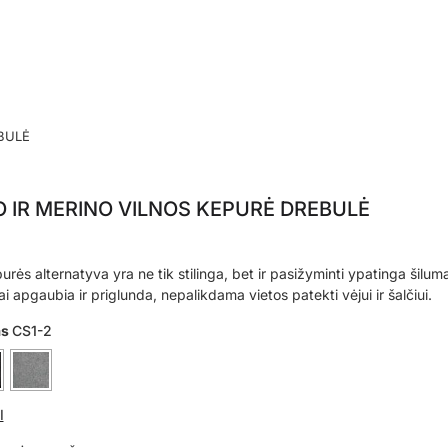
BULĖ
 IR MERINO VILNOS KEPURĖ DREBULĖ
purės alternatyva yra ne tik stilinga, bet ir pasižyminti ypatinga šilu
i apgaubia ir priglunda, nepalikdama vietos patekti vėjui ir šalčiui.
as
CS1-2
I