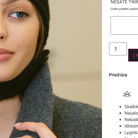
NESATE TIKR
Galite pateikti papi
Į
Priežiūra
Skalbk
Naudoki
Nebali
Ištiesi
Lyginki