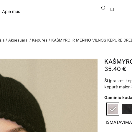
LT
EN
Apie mus
žia
/
Aksesuarai
/
Kepurės
/ KAŠMYRO IR MERINO VILNOS KEPURĖ DRE
KAŠMYRO
35.40
€
Ši įprastos ke
kepurė malonia
Gaminio kod
IŠMATAVIMA