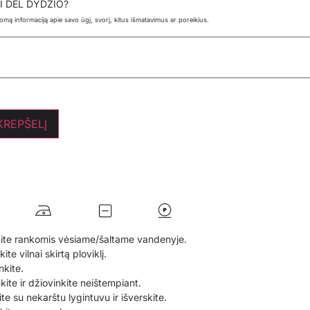
I DĖL DYDŽIO?
ldomą informaciją apie savo ūgį, svorį, kitus išmatavimus ar poreikius.
 KREPŠELĮ
ite rankomis vėsiame/šaltame vandenyje.
te vilnai skirtą ploviklį.
nkite.
nkite ir džiovinkite neištempiant.
te su nekarštu lygintuvu ir išverskite.