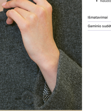
Naudok
Išmatavimai
Gaminio sudėt