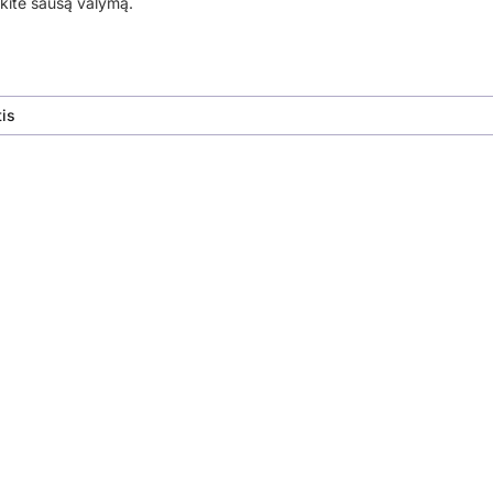
ite sausą valymą.
is