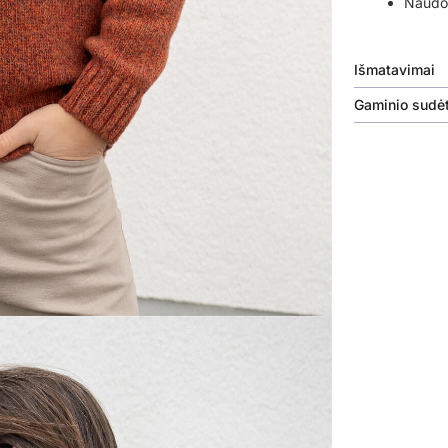
Naudok
Išmatavimai
Gaminio sudėt