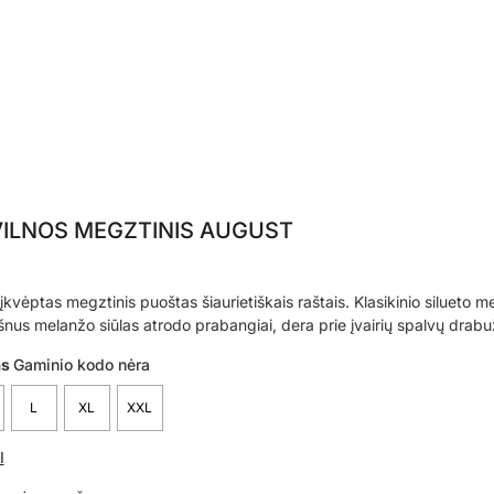
VILNOS MEGZTINIS AUGUST
įkvėptas megztinis puoštas šiaurietiškais raštais. Klasikinio silueto me
us melanžo siūlas atrodo prabangiai, dera prie įvairių spalvų drabu
as
Gaminio kodo nėra
L
XL
XXL
I