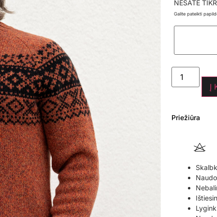
NESATE TIKR
Galite pateikti papi
Į
Priežiūra
Skalbk
Naudoki
Nebali
Ištiesi
Lyginki