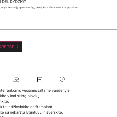
I DĖL DYDŽIO?
ldomą informaciją apie savo ūgį, svorį, kitus išmatavimus ar poreikius.
 KREPŠELĮ
ite rankomis vėsiame/šaltame vandenyje.
te vilnai skirtą ploviklį.
nkite.
nkite ir džiovinkite neištempiant.
te su nekarštu lygintuvu ir išverskite.