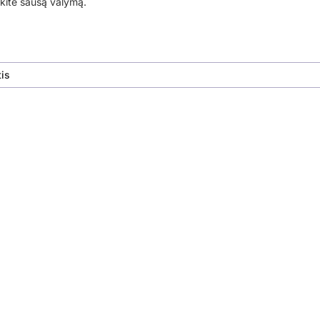
ite sausą valymą.
is