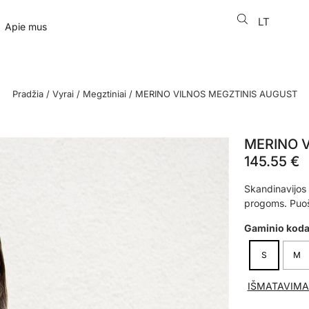
LT
EN
Apie mus
Pradžia
/
Vyrai
/
Megztiniai
/ MERINO VILNOS MEGZTINIS AUGUST
MERINO 
145.55
€
Skandinavijos 
progoms. Puošn
Gaminio kod
S
M
IŠMATAVIMA