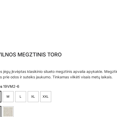
ILNOS MEGZTINIS TORO
 jėgų įkvėptas klasikinio silueto megztinis apvalia apykakle. Megztini
s prie odos ir suteiks jaukumo. Tinkamas vilkėti visais metų laikais.
as
19VM2-6
M
L
XL
XXL