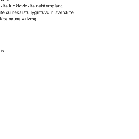
nkite ir džiovinkite neištempiant.
te su nekarštu lygintuvu ir išverskite.
ite sausą valymą.
is