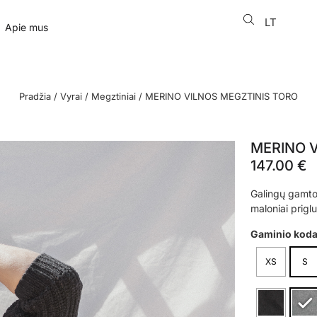
LT
EN
Apie mus
Pradžia
/
Vyrai
/
Megztiniai
/ MERINO VILNOS MEGZTINIS TORO
MERINO V
147.00
€
Galingų gamtos
maloniai priglu
Gaminio kod
XS
S