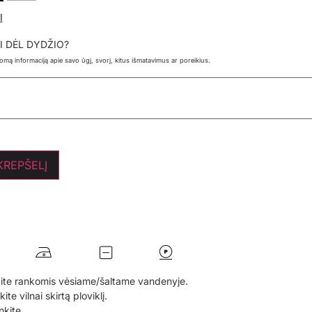
I
I DĖL DYDŽIO?
ldomą informaciją apie savo ūgį, svorį, kitus išmatavimus ar poreikius.
 KREPŠELĮ
ite rankomis vėsiame/šaltame vandenyje.
te vilnai skirtą ploviklį.
nkite.