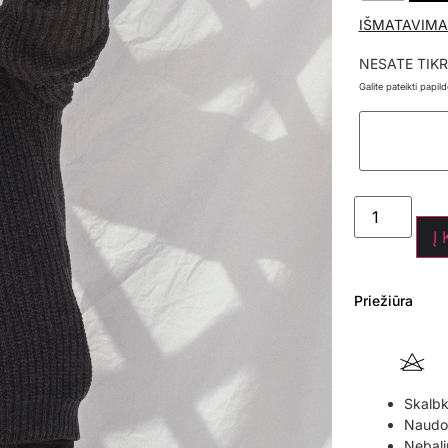
IŠMATAVIMA
NESATE TIKR
Galite pateikti papi
Į
Priežiūra
Skalbk
Naudoki
Nebali