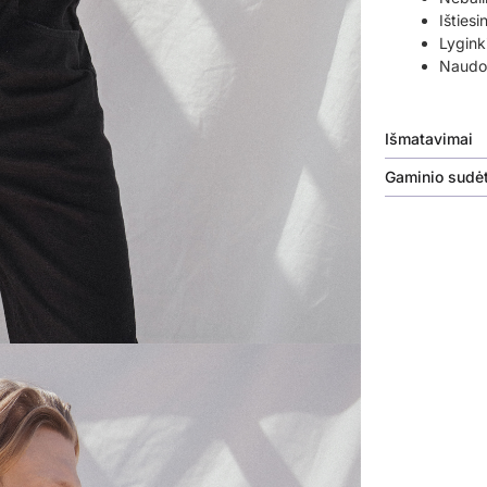
Ištiesi
Lyginki
Naudok
Išmatavimai
Gaminio sudėt