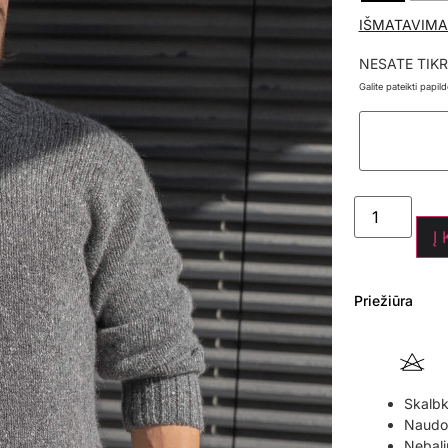
IŠMATAVIMA
NESATE TIKR
Galite pateikti papi
Į
Priežiūra
Skalbk
Naudoki
Nebali