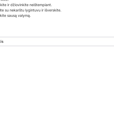
nkite ir džiovinkite neištempiant.
te su nekarštu lygintuvu ir išverskite.
ite sausą valymą.
is