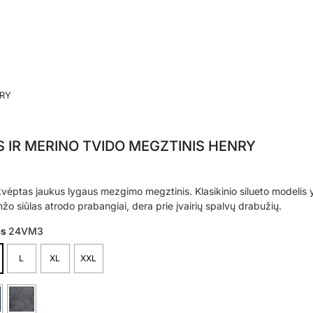
NRY
IR MERINO TVIDO MEGZTINIS HENRY
 įkvėptas jaukus lygaus mezgimo megztinis. Klasikinio silueto modelis 
o siūlas atrodo prabangiai, dera prie įvairių spalvų drabužių.
as
24VM3
L
XL
XXL