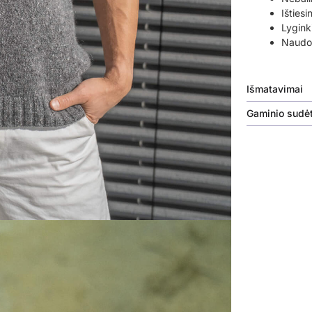
Ištiesi
Lyginki
Naudok
Išmatavimai
Gaminio sudėt