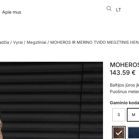
LT
EN
Apie mus
adžia
/
Vyrai
/
Megztiniai
/ MOHEROS IR MERINO TVIDO MEGZTINIS HE
MOHEROS 
143.59
€
Baltijos jūros
Puošnus melanž
Gaminio kod
S
M