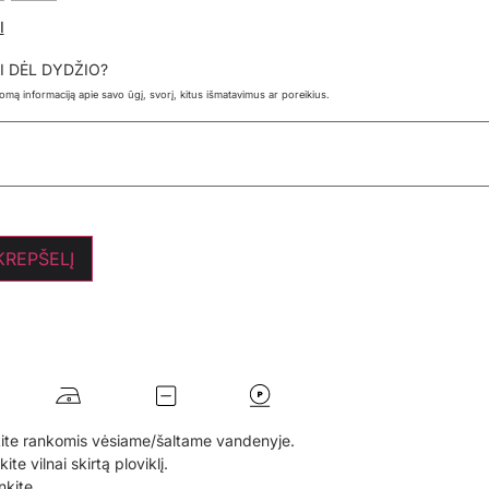
I
I DĖL DYDŽIO?
ldomą informaciją apie savo ūgį, svorį, kitus išmatavimus ar poreikius.
 KREPŠELĮ
ite rankomis vėsiame/šaltame vandenyje.
te vilnai skirtą ploviklį.
nkite.