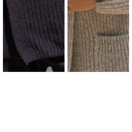
MERINO VILNOS
159.32
€
MERINO VILNOS
156.37
€
KARDIGANAS
KARDIGANAS