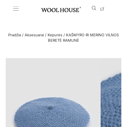
LT
EN
Pradžia
/
Aksesuarai
/
Kepurės
/ KAŠMYRO IR MERINO VILNOS
BERETĖ RAMUNĖ