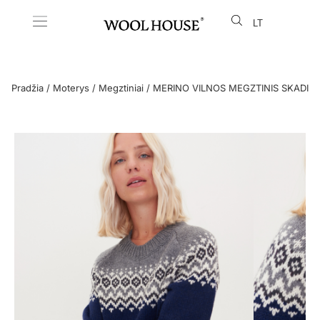
LT
EN
Pradžia
/
Moterys
/
Megztiniai
/ MERINO VILNOS MEGZTINIS SKADI