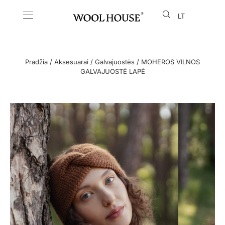
LT
EN
Pradžia
/
Aksesuarai
/
Galvajuostės
/ MOHEROS VILNOS
GALVAJUOSTĖ LAPĖ