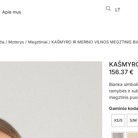
LT
EN
Apie mus
žia
/
Moterys
/
Megztiniai
/ KAŠMYRO IR MERINO VILNOS MEGZTINIS B
KAŠMYRO 
156.37
€
Bianka simboli
ramybės ir subt
megztinis puo
Gaminio kod
XS/S
S/M