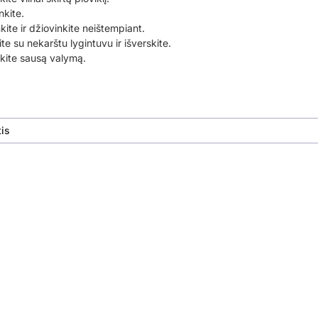
nkite.
nkite ir džiovinkite neištempiant.
te su nekarštu lygintuvu ir išverskite.
ite sausą valymą.
is