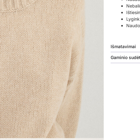
Nebali
Ištiesi
Lyginki
Naudok
Išmatavimai
Gaminio sudėt