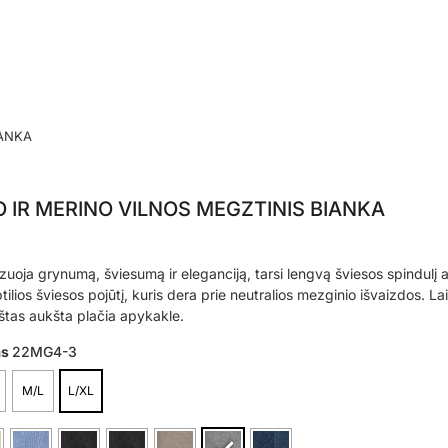
IANKA
IR MERINO VILNOS MEGZTINIS BIANKA
zuoja grynumą, šviesumą ir eleganciją, tarsi lengvą šviesos spindulį 
ilios šviesos pojūtį, kuris dera prie neutralios mezginio išvaizdos. Lai
štas aukšta plačia apykakle.
as
22MG4-3
M/L
L/XL