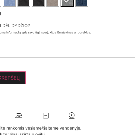
I
I DĖL DYDŽIO?
ldomą informaciją apie savo ūgį, svorį, kitus išmatavimus ar poreikius.
 KREPŠELĮ
ite rankomis vėsiame/šaltame vandenyje.
te vilnai skirtą ploviklį.