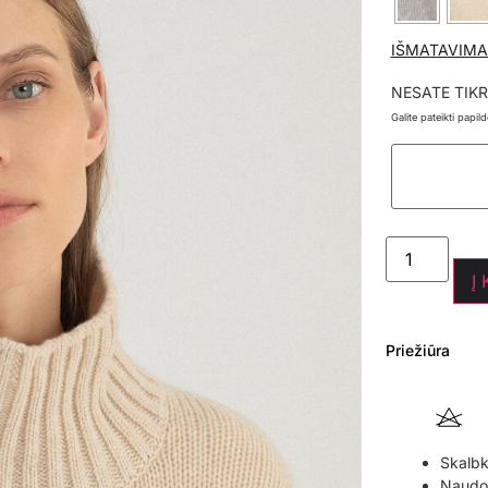
IŠMATAVIMA
NESATE TIKR
Galite pateikti papi
Į
Priežiūra
Skalbk
Naudoki