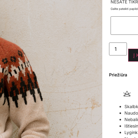
NESATE TIKR
Galite pateikti papi
Į
Priežiūra
Skalbk
Naudoki
Nebali
Ištiesi
Lyginki