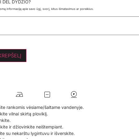
I DĖL DYDŽIO?
ldomą informaciją apie savo ūgį, svorį, kitus išmatavimus ar poreikius.
 KREPŠELĮ
ite rankomis vėsiame/šaltame vandenyje.
te vilnai skirtą ploviklį.
nkite.
nkite ir džiovinkite neištempiant.
te su nekarštu lygintuvu ir išverskite.