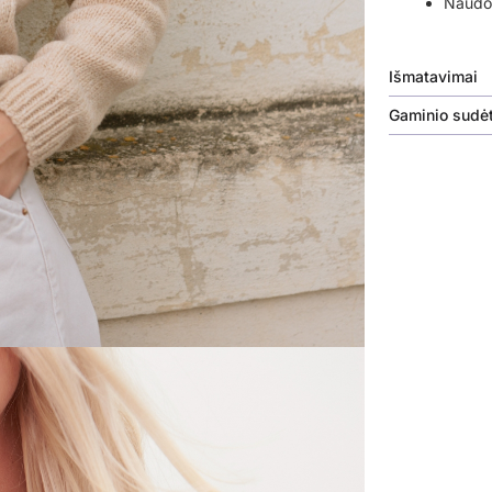
Naudok
Išmatavimai
Gaminio sudėt