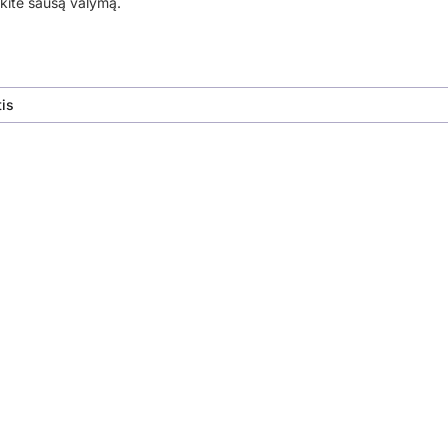
ite sausą valymą.
is