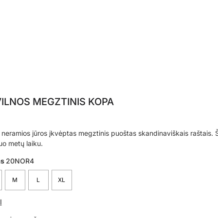
ILNOS MEGZTINIS KOPA
r neramios jūros įkvėptas megztinis puoštas skandinaviškais raštais. 
uo metų laiku.
as
20NOR4
M
L
XL
I