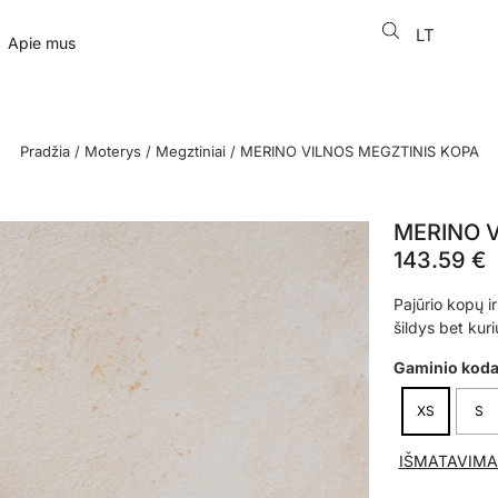
LT
EN
Apie mus
Pradžia
/
Moterys
/
Megztiniai
/ MERINO VILNOS MEGZTINIS KOPA
MERINO V
143.59
€
Pajūrio kopų i
šildys bet kuri
Gaminio kod
XS
S
IŠMATAVIMA