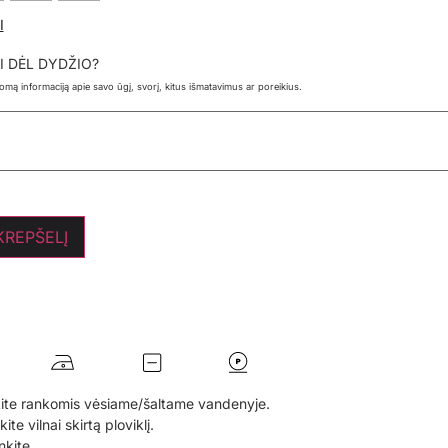
I
I DĖL DYDŽIO?
ldomą informaciją apie savo ūgį, svorį, kitus išmatavimus ar poreikius.
 KREPŠELĮ
ite rankomis vėsiame/šaltame vandenyje.
te vilnai skirtą ploviklį.
nkite.