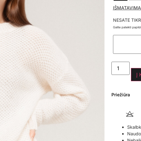
IŠMATAVIMA
NESATE TIKR
Galite pateikti papi
Į
Priežiūra
Skalbk
Naudoki
Nebali