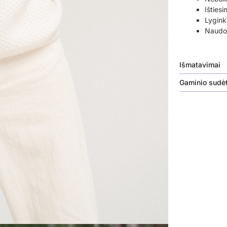
Ištiesi
Lyginki
Naudok
Išmatavimai
Gaminio sudėt