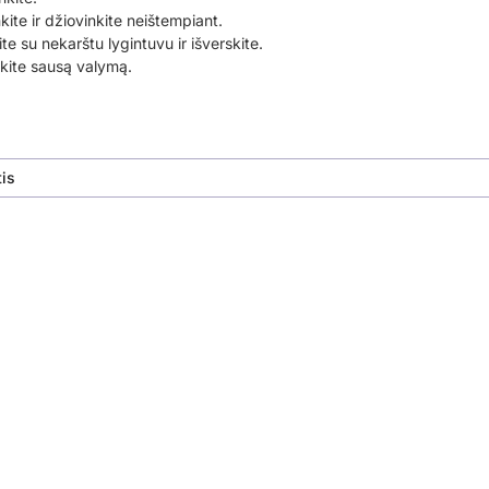
nkite ir džiovinkite neištempiant.
te su nekarštu lygintuvu ir išverskite.
ite sausą valymą.
is