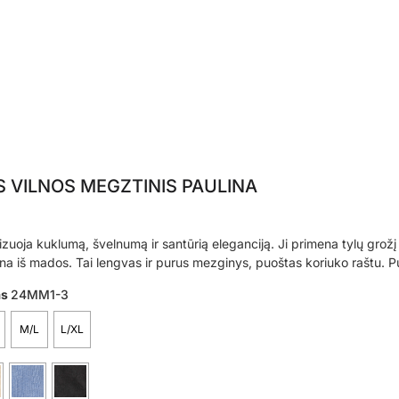
 VILNOS MEGZTINIS PAULINA
izuoja kuklumą, švelnumą ir santūrią eleganciją. Ji primena tylų grožį
na iš mados. Tai lengvas ir purus mezginys, puoštas koriuko raštu. P
as
24MM1-3
M/L
L/XL