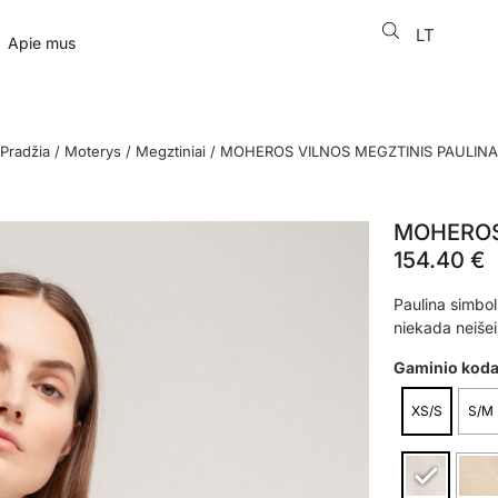
LT
EN
Apie mus
Pradžia
/
Moterys
/
Megztiniai
/ MOHEROS VILNOS MEGZTINIS PAULINA
MOHEROS
154.40
€
Paulina simbol
niekada neišei
Gaminio kod
XS/S
S/M